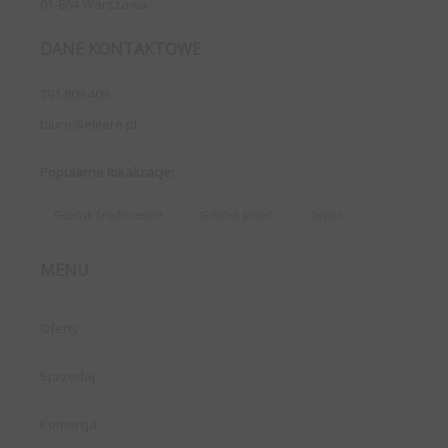
01-864 Warszawa
DANE KONTAKTOWE
791 808 408
biuro@elitere.pl
Popularne lokalizacje:
Gdańsk Śródmieście
Gdańsk Jasień
Sopot
MENU
Oferty
Sprzedaj
Komercja