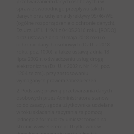
przetwarzaniem danych osobowych i w
sprawie swobodnego przepływu takich
danych oraz uchylenia dyrektywy 95/46/WE
(ogólne rozporządzenie o ochronie danych),
Dz.Urz. UE L 119/1 z 04.05.2016 roku [RODO]
oraz ustawą z dnia 10 maja 2018 roku o
ochronie danych osobowych (Dz.U. z 2018
roku, poz. 1000), a także ustawą z dnia 18
lipca 2002 r. o świadczeniu usług drogą
elektroniczną (Dz. U. z 2002 r. Nr 144, poz.
1204 ze zm.), przy zastosowaniu
wymaganych prawem zabezpieczeń.
2. Podstawę prawną przetwarzania danych
osobowych przez Administratora stanowi,
co do zasady, zgoda użytkownika udzielana
w toku składania zapytania za pomocą
jednego z formularzy umieszczonych na
stronie www.elietere.pl. Użytkownik w
dowolnym momencie może odwołać