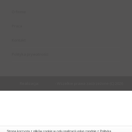
O firmie
Praca
Kontakt
Polityka prywatności
Realizacja:
EstiCRM
- Wszelkie prawa zastrzeżone (C) 2026
Strona korzysta z plików cookie w celu realizacji usług zgodnie z
Polityką