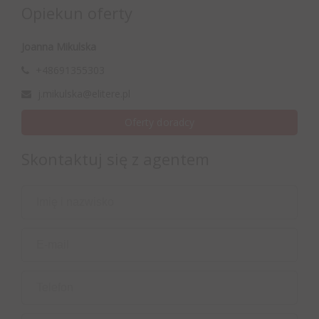
Opiekun oferty
Joanna Mikulska
+48691355303
j.mikulska@elitere.pl
Oferty doradcy
Skontaktuj się z agentem