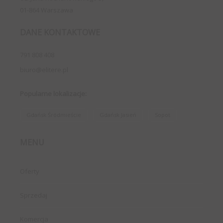
01-864 Warszawa
DANE KONTAKTOWE
791 808 408
biuro@elitere.pl
Popularne lokalizacje:
Gdańsk Śródmieście
Gdańsk Jasień
Sopot
MENU
Oferty
Sprzedaj
Komercja