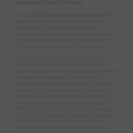
w kamienicy, Gdańsk Dolne Miasto
Na sprzedaż
3 pokojowe mieszkanie w ponad 100-
letniej kamienicy
, które przeszło kompleksową
rewitalizację z poszanowaniem wszystkich
elementów historycznych. Mieszkanie usytuowane
jest na drugim piętrze kamienicy w zabytkowym
śródmieściu Gdańska, dzielnica Dolne Miasto.
Dolne Miasto, otoczone z dwóch stron wodą (z
jednej strony jest to Nowa Motława a z drugiej
zabytkowy Opływ Motławy),
jest jedną z najbardziej
zielonych części Gdańska
, co stanowi o jej
niezwykłym charakterze tzw. zielonego śródmieścia.
Dzielnica ta jest również od wielu lat poddawana
rewitalizacji w całościowym zakresie - zarówno
budynki mieszkalne i użyteczności publicznej, jak i
infrastruktura, drogi, ulice, tereny zieleni podlegają
remontowi, przebudowie i modernizacji. Wszystko
to sprawia, że dzielnica odzyskuje swój blask i
znaczenie jako bardzo atrakcyjne miejsce w ścisłym