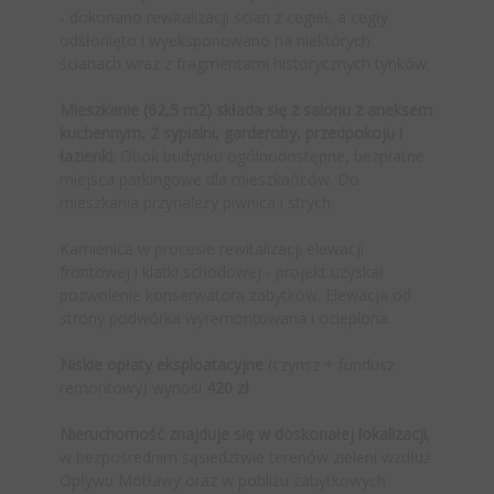
- dokonano rewitalizacji ścian z cegieł, a cegły
odsłonięto i wyeksponowano na niektórych
ścianach wraz z fragmentami historycznych tynków.
Mieszkanie (62,5 m2) składa się z salonu z aneksem
kuchennym, 2 sypialni, garderoby, przedpokoju i
łazienki.
Obok budynku ogólnodostępne, bezpłatne
miejsca parkingowe dla mieszkańców. Do
mieszkania przynależy piwnica i strych.
Kamienica w procesie rewitalizacji elewacji
frontowej i klatki schodowej - projekt uzyskał
pozwolenie konserwatora zabytków. Elewacja od
strony podwórka wyremontowana i ocieplona.
Niskie opłaty eksploatacyjne
(czynsz + fundusz
remontowy) wynosi
420 zł
Nieruchomość znajduje się w doskonałej lokalizacji
,
w bezpośrednim sąsiedztwie terenów zieleni wzdłuż
Opływu Motławy oraz w pobliżu zabytkowych