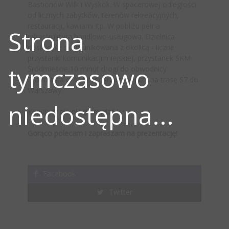
Bastionów Wilk i Wyskok. W spacerowej odległości
od licznych zabytków, terenów rekreacyjnych,
restauracji, kawiarni itp. W pobliżu pełna
Strona
infrastruktura handlowo-usługowa. Dzielnica
doskonale skomunikowana z okolicą - liczne
przystanki komunikacji miejskiej, przystanek SKM
tymczasowo
Śródmieście,10 minut drogi do obwodnicy
Trójmiasta oraz bezpośredni wyjazd na trasę S7 do
Warszawy.
niedostępna...
Kupujący nie płaci prowizji !
Gorąco polecam i zapraszam na prezentację!
Facebook
Twitter