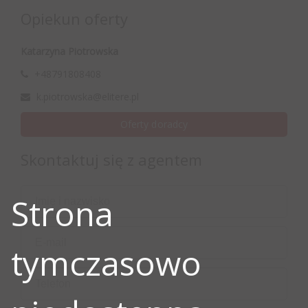
Opiekun oferty
Katarzyna Piotrowska
+48791808408
k.piotrowska@elitere.pl
Oferty doradcy
Skontaktuj się z agentem
Strona
tymczasowo