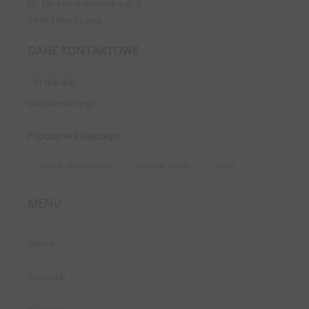
UL. Jana Kochanowskiego 5,
01-864 Warszawa
DANE KONTAKTOWE
791 808 408
biuro@elitere.pl
Popularne lokalizacje:
Gdańsk Śródmieście
Gdańsk Jasień
Sopot
MENU
Oferty
Sprzedaj