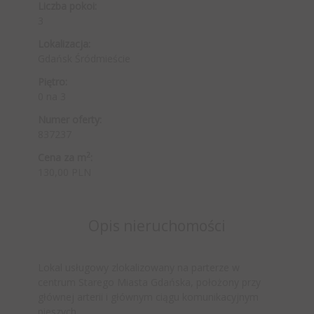
Liczba pokoi:
3
Lokalizacja:
Gdańsk Śródmieście
Piętro:
0 na 3
Numer oferty:
837237
2
Cena za m
:
130,00 PLN
Opis nieruchomości
Lokal usługowy zlokalizowany na parterze w
centrum Starego Miasta Gdańska, położony przy
głównej arterii i głównym ciągu komunikacyjnym
pieszych.