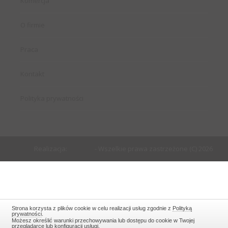
Komercja
O firmie
Praca
Kontakt
Polityka prywatności
Realizacja:
EstiCRM
- Wszelkie prawa zastrzeżone (C) 2026
Strona korzysta z plików cookie w celu realizacji usług zgodnie z
Polityką
prywatności
.
Możesz określić warunki przechowywania lub dostępu do cookie w Twojej
przeglądarce lub konfiguracji usługi.