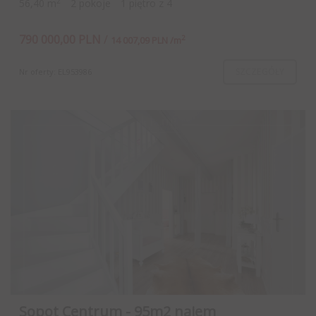
2
56,40 m
2 pokoje
1 piętro z 4
790 000,00 PLN
/
2
14 007,09 PLN /m
SZCZEGÓŁY
Nr oferty: EL953986
Sopot Centrum - 95m2 najem