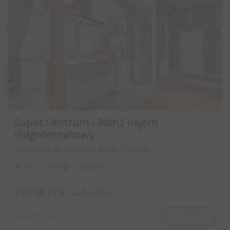
Sopot Centrum - 80m2 najem
długoterminowy
Mieszkanie na wynajem, Sopot, Podjazd
2
80 m
3 pokoje
3 piętro z 3
3 500,00 PLN
/
2
43,75 PLN /m
SZCZEGÓŁY
Nr oferty: 865615