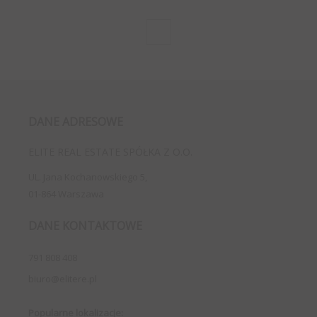
1
DANE ADRESOWE
ELITE REAL ESTATE SPÓŁKA Z O.O.
UL. Jana Kochanowskiego 5,
01-864 Warszawa
DANE KONTAKTOWE
791 808 408
biuro@elitere.pl
Popularne lokalizacje: