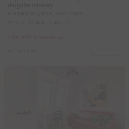
długoterminowy
Mieszkanie na wynajem, Sopot, Podjazd
2
95,10 m
3 pokoje
3 piętro z 3
3 500,00 PLN
/
2
36,80 PLN /m
SZCZEGÓŁY
Nr oferty: EL505021