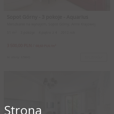
Sopot Górny - 3 pokoje - Aquarius
Mieszkanie na wynajem, Sopot Górny, Armii Krajowej
2
51 m
3 pokoje
4 piętro z 4
2012 rok
3 500,00 PLN
/
2
68,63 PLN /m
SZCZEGÓŁY
Nr oferty: 679845
Strona